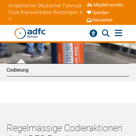
Mitglied werden
Allgemeiner Deutscher Fahrrad-
Club Kreisverband Reutlingen e.
Spenden
V.
Newsletter
Codierung
Regelmässige Codieraktionen