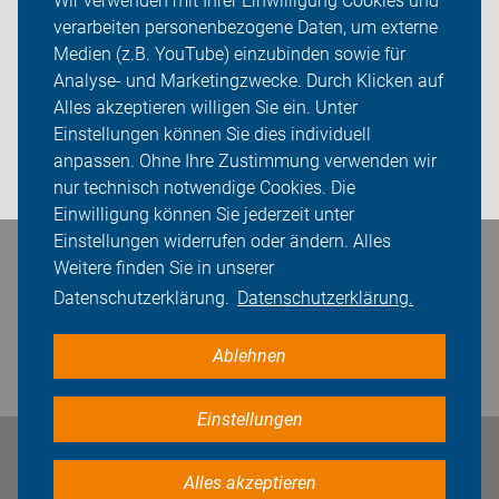
Wir verwenden mit Ihrer Einwilligung Cookies und
verarbeiten personenbezogene Daten, um externe
Werkstattkurse
Medien (z.B. YouTube) einzubinden sowie für
Über uns
Analyse- und Marketingzwecke. Durch Klicken auf
Alles akzeptieren willigen Sie ein. Unter
Sei dabei
Einstellungen können Sie dies individuell
anpassen. Ohne Ihre Zustimmung verwenden wir
Login
nur technisch notwendige Cookies. Die
Einwilligung können Sie jederzeit unter
Einstellungen widerrufen oder ändern. Alles
Bleiben Sie in Kontakt
Weitere finden Sie in unserer
Datenschutzerklärung.
Datenschutzerklärung.
Ablehnen
Einstellungen
Impressum
Datenschutz
Cookie-Einstellungen
Alles akzeptieren