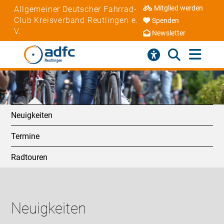
Mitglied werden
Allgemeiner Deutscher Fahrrad-
Club Kreisverband Reutlingen e.
Spenden
V.
Newsletter
Neuigkeiten
Termine
Radtouren
Neuigkeiten